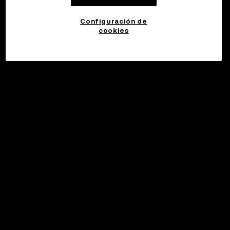
Configuración de
cookies
©2017 - 2026 WEB3.OKX.COM
Español (España)/USD