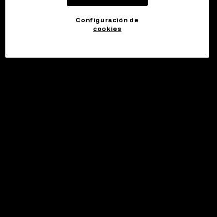
Configuración de
cookies
©2017 - 2026 WEB3.OKX.COM
Español (España)/USD