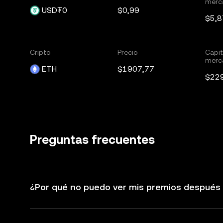
merc
USD₮0
$0,99
$5,
Cripto
Precio
Capit
merc
ETH
$1907,77
$22
Preguntas frecuentes
¿Por qué no puedo ver mis premios después 