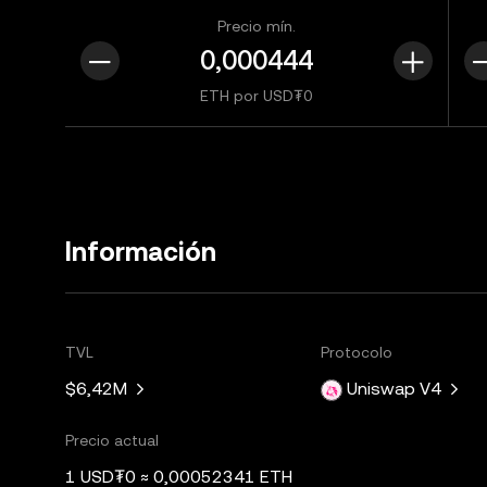
Precio mín.
ETH por USD₮0
Información
TVL
Protocolo
$6,42M
Uniswap V4
Precio actual
1 USD₮0 ≈ 0,00052341 ETH