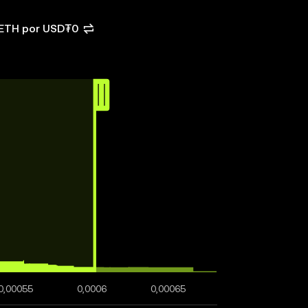
 ETH por USD₮0
0,00055
0,0006
0,00065