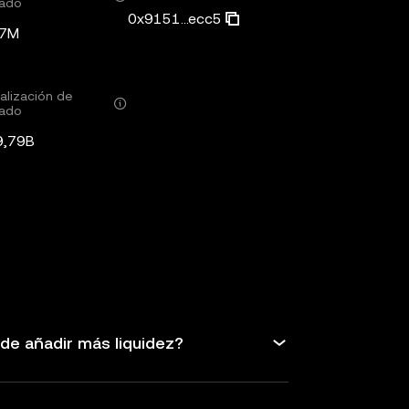
ado
0x9151...ecc5
87M
alización de
ado
9,79B
de añadir más liquidez?