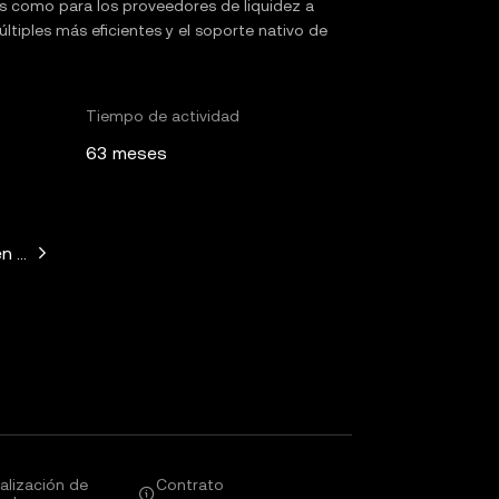
s como para los proveedores de liquidez a
tiples más eficientes y el soporte nativo de
Tiempo de actividad
63 meses
n Horowitz, Paradigm, Variant Fund, SV Angel
alización de
Contrato