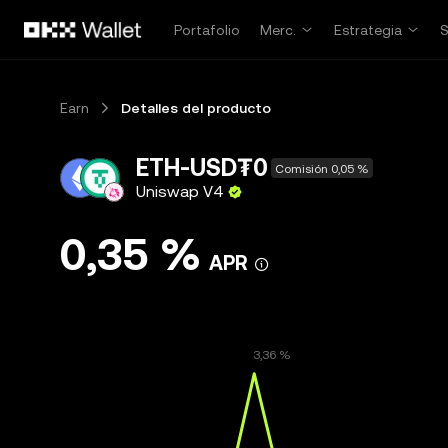
Pasar al contenido principal
Portafolio
Merc.
Estrategia
Earn
Detalles del producto
ETH-USD₮0
Comisión 0,05 %
Uniswap V4
0,35 %
APR