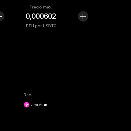
Precio máx.
ETH por USD₮0
Red
Unichain