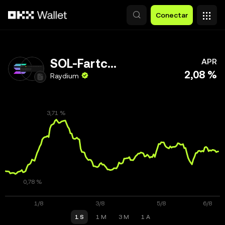
Pasar al contenido principal
Conectar
SOL-Fartcoin
APR
2,08 %
Raydium
1 S
1 M
3 M
1 A