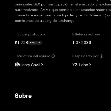
principales DEX por participación en el mercado. El exc
automatizado (AMM), que permite a los usuarios hacer tra
convertirte en proveedor de liquidez y recibir tokens LP, q
comisiones de trading del exchange.
TVL del protocolo
Billeteras activas
$1,72B
1.072.339
Rango: 13
Estructura del equipo
Respaldado por
Henry Cavill
YZi Labs
Sobre