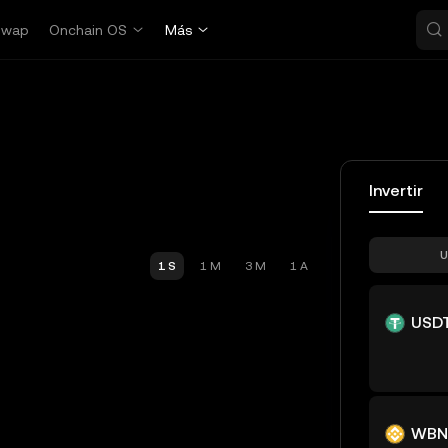
Swap
Onchain OS
Más
Invertir
U
1 S
1 M
3 M
1 A
USD
WBN