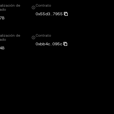
alización de
Contrato
ado
0x55d3...7955
7B
alización de
Contrato
ado
0xbb4c...095c
4B