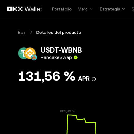
Pasar al contenido principal
Portafolio
Merc.
Estrategia
Earn
Detalles del producto
USDT-WBNB
PancakeSwap
131,56 %
APR