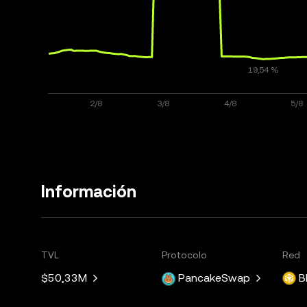
Información
TVL
Protocolo
Red
$50,33M
PancakeSwap
B