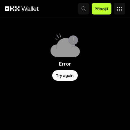
Přeskočit na hlavní obsah
Připojit
Error
Try again!