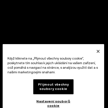
Když kliknete na „Přijmout všechny soubory cookie“,
poskytnete tím souhlas k jejich ukládání na vašem zařízení,
což pomáhá s navigací na stránce, s analýzou využití dat a s
našimi marketingovými snahami.
Přijmout všechny
soubory cookie
Nastavení souborů
cookie
OKX Peněženka