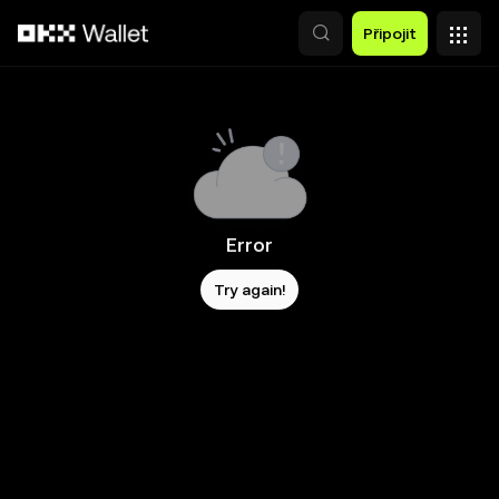
Přeskočit na hlavní obsah
Připojit
Error
Try again!