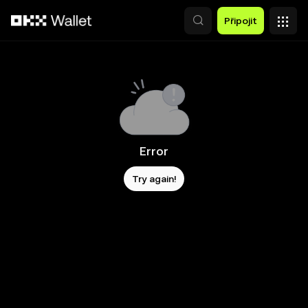
Přeskočit na hlavní obsah
Připojit
Error
Try again!