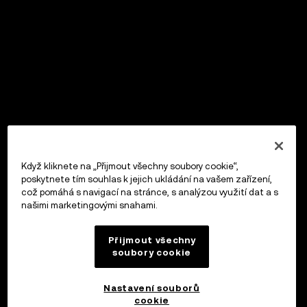
Když kliknete na „Přijmout všechny soubory cookie“,
poskytnete tím souhlas k jejich ukládání na vašem zařízení,
což pomáhá s navigací na stránce, s analýzou využití dat a s
našimi marketingovými snahami.
Přijmout všechny
soubory cookie
Nastavení souborů
cookie
OKX Peněženka