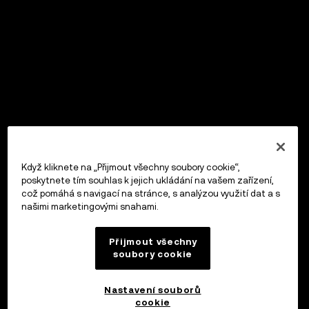
Když kliknete na „Přijmout všechny soubory cookie“,
poskytnete tím souhlas k jejich ukládání na vašem zařízení,
což pomáhá s navigací na stránce, s analýzou využití dat a s
našimi marketingovými snahami.
Přijmout všechny
soubory cookie
Nastavení souborů
cookie
OKX Peněženka