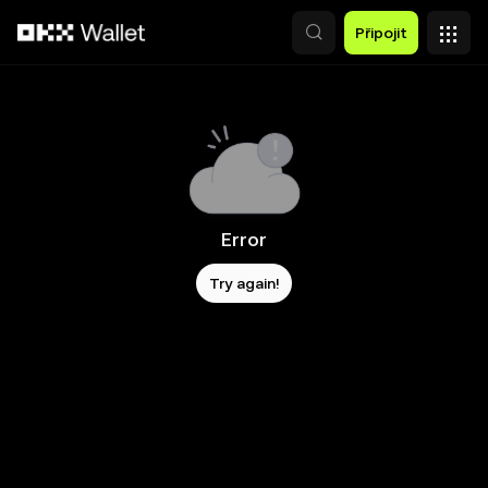
Přeskočit na hlavní obsah
Připojit
Error
Try again!