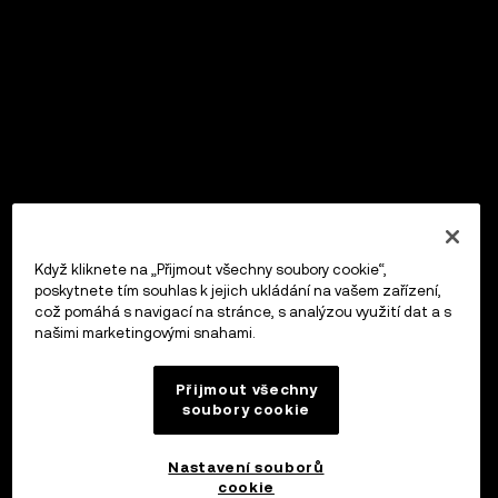
Když kliknete na „Přijmout všechny soubory cookie“,
poskytnete tím souhlas k jejich ukládání na vašem zařízení,
což pomáhá s navigací na stránce, s analýzou využití dat a s
našimi marketingovými snahami.
Přijmout všechny
soubory cookie
Nastavení souborů
cookie
OKX Peněženka