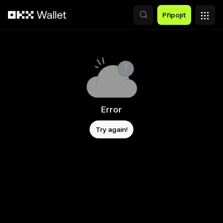
Přeskočit na hlavní obsah
Připojit
Error
Try again!