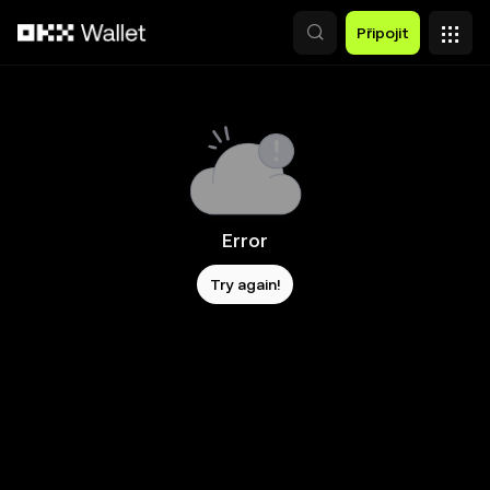
Přeskočit na hlavní obsah
Připojit
Error
Try again!