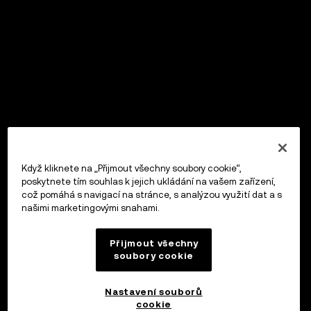
Když kliknete na „Přijmout všechny soubory cookie“,
poskytnete tím souhlas k jejich ukládání na vašem zařízení,
což pomáhá s navigací na stránce, s analýzou využití dat a s
našimi marketingovými snahami.
Přijmout všechny
soubory cookie
Nastavení souborů
cookie
OKX Peněženka