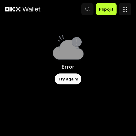
Přeskočit na hlavní obsah
Připojit
Error
Try again!