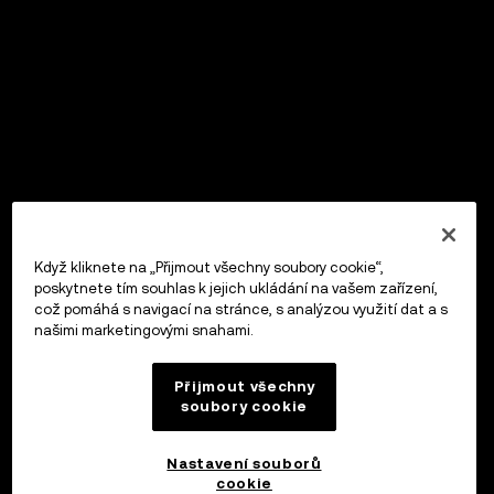
Když kliknete na „Přijmout všechny soubory cookie“,
poskytnete tím souhlas k jejich ukládání na vašem zařízení,
což pomáhá s navigací na stránce, s analýzou využití dat a s
našimi marketingovými snahami.
Přijmout všechny
soubory cookie
Nastavení souborů
cookie
OKX Peněženka