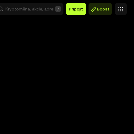
/
Připojit
Boost