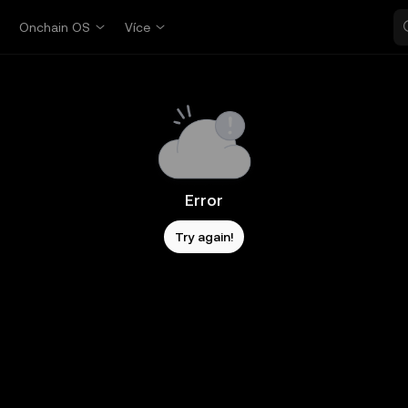
p
Onchain OS
Více
Error
Try again!