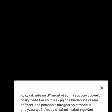
Když kliknete na „Přijmout všechny soubory cookie“,
poskytnete tím souhlas k jejich ukládání na vašem
zařízení, což pomáhá s navigací na stránce, s
analýzou využití dat a s našimi marketingovými