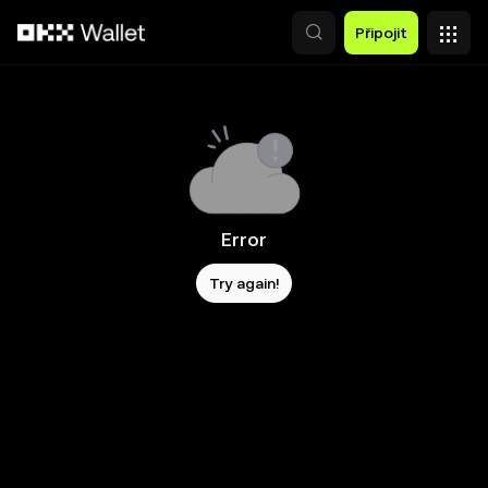
Přeskočit na hlavní obsah
Připojit
Error
Try again!