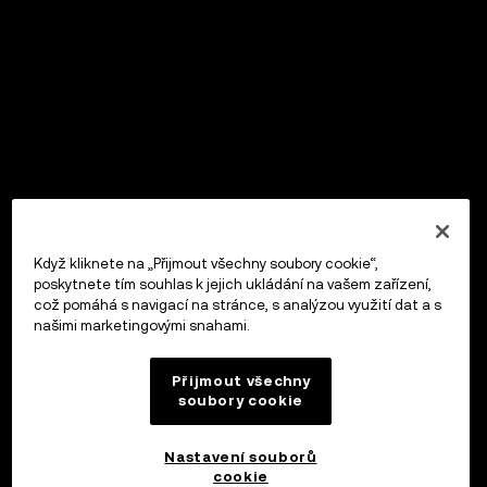
Když kliknete na „Přijmout všechny soubory cookie“,
poskytnete tím souhlas k jejich ukládání na vašem zařízení,
což pomáhá s navigací na stránce, s analýzou využití dat a s
našimi marketingovými snahami.
Přijmout všechny
soubory cookie
Nastavení souborů
cookie
OKX Peněženka