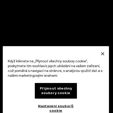
Když kliknete na „Přijmout všechny soubory cookie“,
poskytnete tím souhlas k jejich ukládání na vašem zařízení,
což pomáhá s navigací na stránce, s analýzou využití dat a s
našimi marketingovými snahami.
Přijmout všechny
soubory cookie
Nastavení souborů
cookie
OKX Peněženka