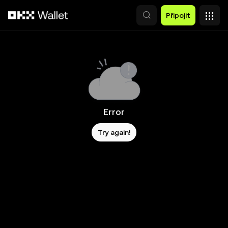
Přeskočit na hlavní obsah
Připojit
Error
Try again!