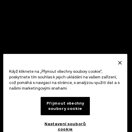
Když kliknete na „Přijmout všechny soubory cookie“,
poskytnete tím souhlas k jejich ukládání na vašem zařízení,
což pomáhá s navigací na stránce, s analýzou využití dat a s
našimi marketingovými snahami.
Přijmout všechny
soubory cookie
Nastavení souborů
cookie
OKX Peněženka