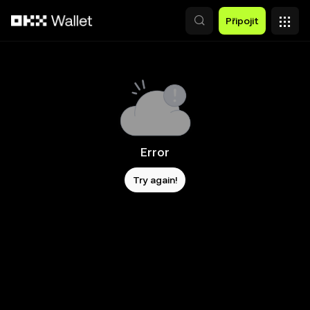
Přeskočit na hlavní obsah
Připojit
Error
Try again!