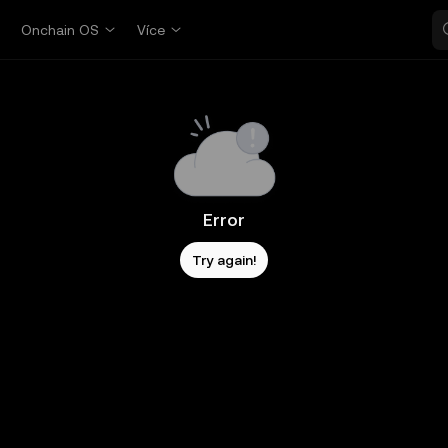
p
Onchain OS
Více
Error
Try again!