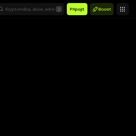
/
Připojit
Boost