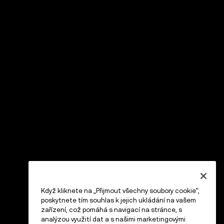
Když kliknete na „Přijmout všechny soubory cookie“,
poskytnete tím souhlas k jejich ukládání na vašem
zařízení, což pomáhá s navigací na stránce, s
analýzou využití dat a s našimi marketingovými