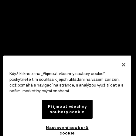
Když kliknete na „Přijmout všechny soubory cookie“,
poskytnete tím souhlas k jejich ukládání na vašem zařízení,
což pomáhá s navigací na stránce, s analýzou využití dat a s
našimi marketingovými snahami.
Přijmout všechny
soubory cookie
Nastavení souborů
cookie
OKX Peněženka