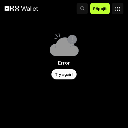
Přeskočit na hlavní obsah
Připojit
Error
Try again!