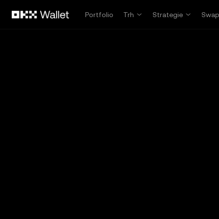
Přeskočit na hlavní obsah
Portfolio
Trh
Strategie
Swa