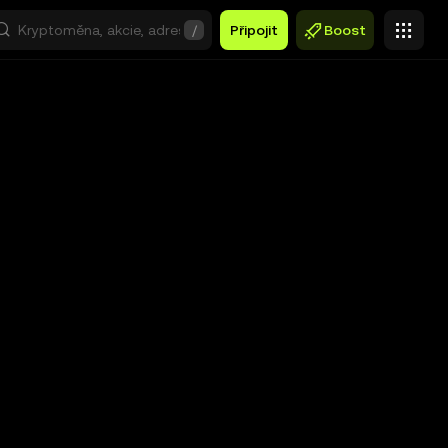
/
Připojit
Boost