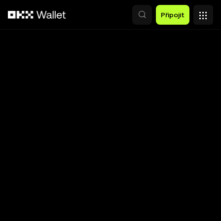
Přeskočit na hlavní obsah
Připojit