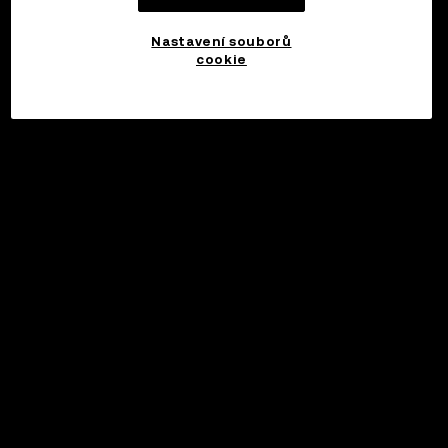
Nastavení souborů
cookie
©2017 - 2026 WEB3.OKX.COM
Čeština/USD