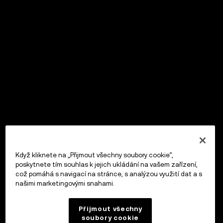
Když kliknete na „Přijmout všechny soubory cookie“,
poskytnete tím souhlas k jejich ukládání na vašem zařízení,
což pomáhá s navigací na stránce, s analýzou využití dat a s
našimi marketingovými snahami.
Přijmout všechny
soubory cookie