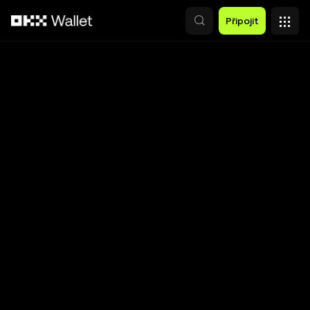
Přeskočit na hlavní obsah
Připojit