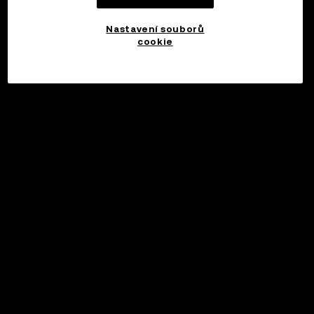
Nastavení souborů
cookie
©2017 - 2026 WEB3.OKX.COM
Čeština/USD