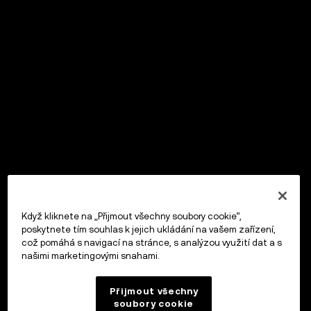
Když kliknete na „Přijmout všechny soubory cookie“,
poskytnete tím souhlas k jejich ukládání na vašem zařízení,
což pomáhá s navigací na stránce, s analýzou využití dat a s
našimi marketingovými snahami.
Přijmout všechny
soubory cookie