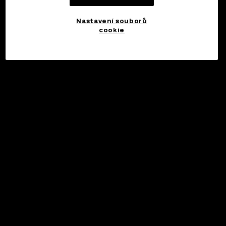
Nastavení souborů
cookie
©2017 - 2026 WEB3.OKX.COM
Čeština/USD