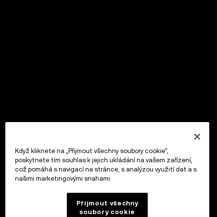
Když kliknete na „Přijmout všechny soubory cookie“,
poskytnete tím souhlas k jejich ukládání na vašem zařízení,
což pomáhá s navigací na stránce, s analýzou využití dat a s
našimi marketingovými snahami.
Přijmout všechny
soubory cookie