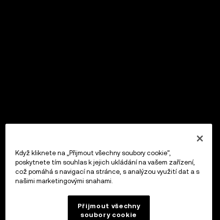
Když kliknete na „Přijmout všechny soubory cookie“,
poskytnete tím souhlas k jejich ukládání na vašem zařízení,
což pomáhá s navigací na stránce, s analýzou využití dat a s
našimi marketingovými snahami.
Přijmout všechny
soubory cookie