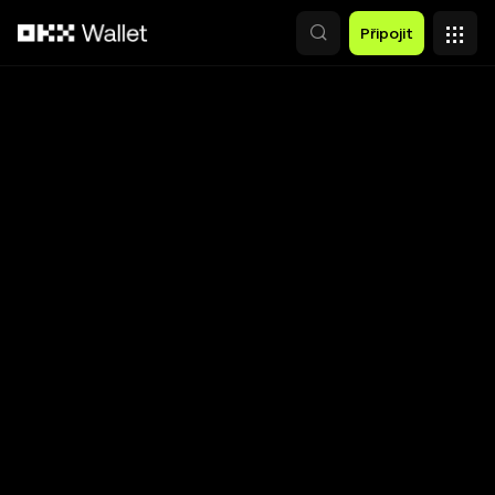
Přeskočit na hlavní obsah
Připojit