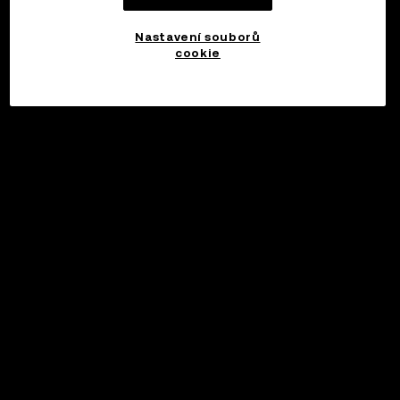
Nastavení souborů
cookie
©2017 - 2026 WEB3.OKX.COM
Čeština/USD