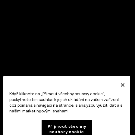
Když kliknete na „Přijmout všechny soubory cookie“,
poskytnete tím souhlas k jejich ukládání na vašem zařízení,
což pomáhá s navigací na stránce, s analýzou využití dat a s
našimi marketingovými snahami.
Přijmout všechny
soubory cookie