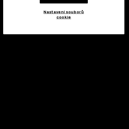
Nastavení souborů
cookie
©2017 - 2026 WEB3.OKX.COM
Čeština/USD