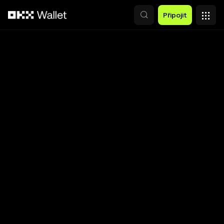
Přeskočit na hlavní obsah
Připojit