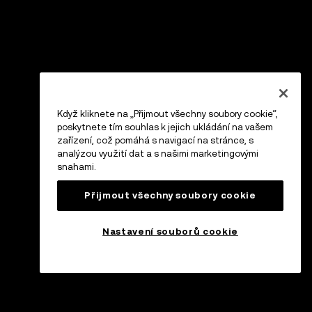
Když kliknete na „Přijmout všechny soubory cookie“,
poskytnete tím souhlas k jejich ukládání na vašem
zařízení, což pomáhá s navigací na stránce, s
analýzou využití dat a s našimi marketingovými
snahami.
Přijmout všechny soubory cookie
Nastavení souborů cookie