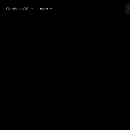
p
Onchain OS
Více