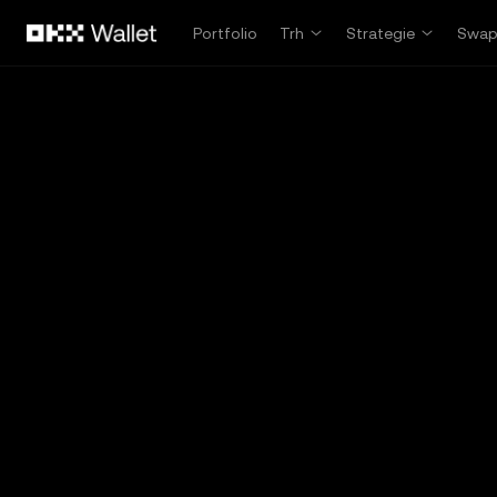
Přeskočit na hlavní obsah
Portfolio
Trh
Strategie
Swa