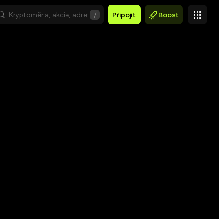
/
Připojit
Boost