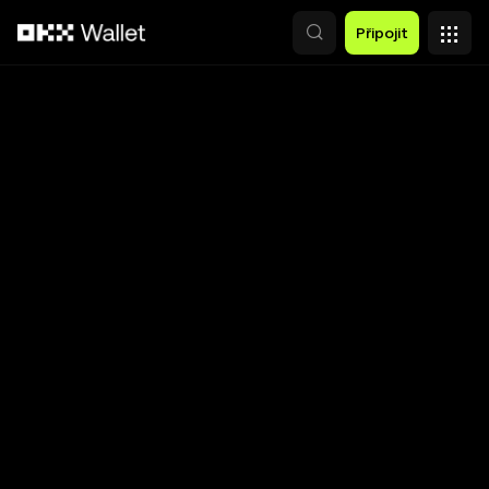
Přeskočit na hlavní obsah
Připojit