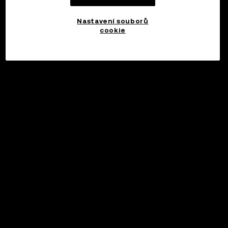
Nastavení souborů
cookie
©2017 - 2026 WEB3.OKX.COM
Čeština/USD