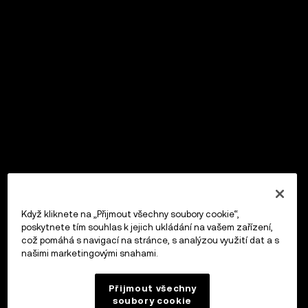
Když kliknete na „Přijmout všechny soubory cookie“,
poskytnete tím souhlas k jejich ukládání na vašem zařízení,
což pomáhá s navigací na stránce, s analýzou využití dat a s
našimi marketingovými snahami.
Přijmout všechny
soubory cookie