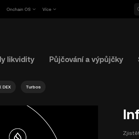
p
Onchain OS
Více
y likvidity
Půjčování a výpůjčky
X DEX
Turbos
In
Zjistě