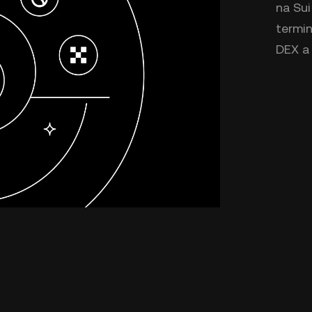
na Su
termin
DEX a