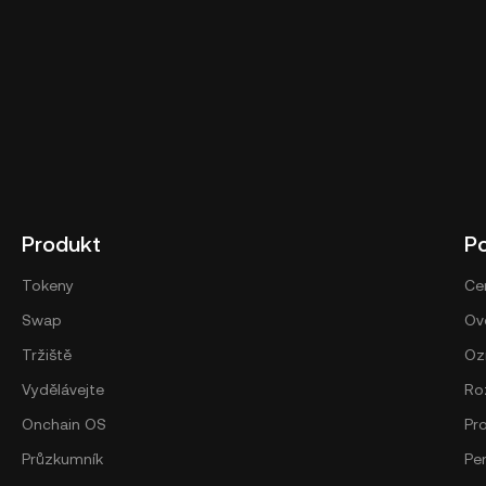
Produkt
P
Tokeny
Ce
Swap
Ově
Tržiště
Oz
Vydělávejte
Ro
Onchain OS
Pr
Průzkumník
Pe