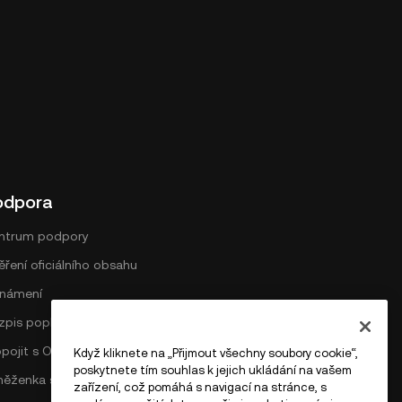
odpora
ntrum podpory
ření oficiálního obsahu
námení
zpis poplatků na DEX
opojit s OKX
Když kliknete na „Přijmout všechny soubory cookie“,
poskytnete tím souhlas k jejich ukládání na vašem
něženka sítě Bitcoin
zařízení, což pomáhá s navigací na stránce, s