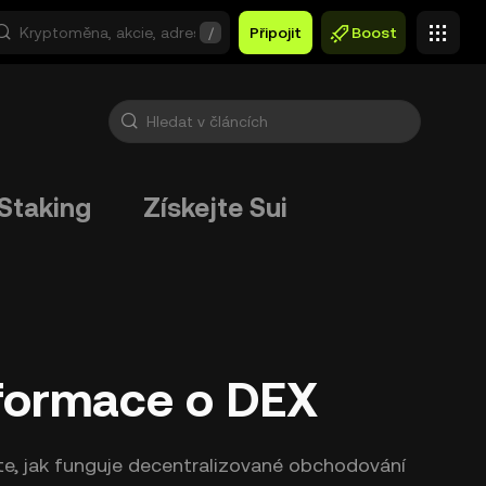
/
Připojit
Boost
Staking
Získejte Sui
formace o DEX
te, jak funguje decentralizované obchodování