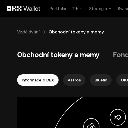
Přeskočit na hlavní obsah
Portfolio
Trh
Strategie
Swa
Vzdělávání
Obchodní tokeny a memy
Obchodní tokeny a memy
Fond
Informace o DEX
Astros
Bluefin
OK