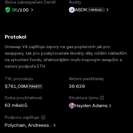
Skóre zabezpečení CertiK
Audity
ABDK
95
/100
+ tento počet dalších: 4
Protokol
Uniswap V4 zajišťuje úspory na gas poplatcích jak pro
swappery, tak pro poskytovatele likvidity díky nižším nákladům
na vytvoření fondu, efektivnějším multi-hopovým swapům a
nativní podpoře ETH.
TVL protokolu
Aktivní peněženky
$761,09M
36 639
Pořadí 27
Doba použitelnosti
Struktura týmu
63 měsíců
Hayden Adams
Podporu zajišťuje:
Polychain, Andreessen Horowitz, Paradigm, Variant Fund, 