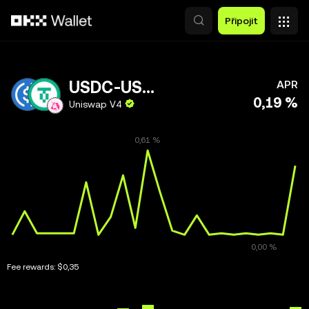
Přeskočit na hlavní obsah
Připojit
USDC-USD₮0
APR
0,19 %
Uniswap V4
Fee rewards:
$0,35