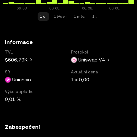
1 d.
1 týden
1 měs.
1 r.
Informace
TVL
Protokol
$606,79K
Uniswap V4
Síť
Aktuální cena
Unichain
1 ≈ 0,00
Výše poplatku
0,01 %
Zabezpečení