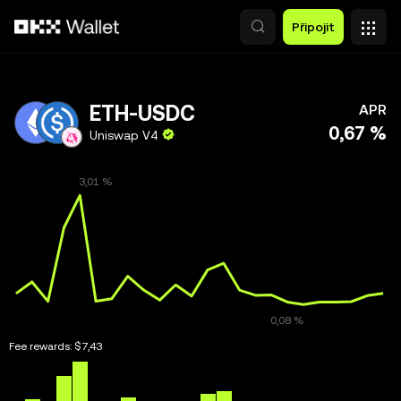
Přeskočit na hlavní obsah
Připojit
ETH-USDC
APR
0,67 %
Uniswap V4
Fee rewards:
$7,43