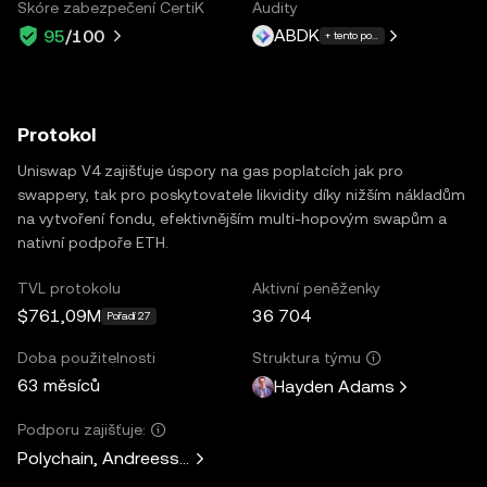
Skóre zabezpečení CertiK
Audity
ABDK
95
/100
+ tento počet dalších: 4
Protokol
Uniswap V4 zajišťuje úspory na gas poplatcích jak pro
swappery, tak pro poskytovatele likvidity díky nižším nákladům
na vytvoření fondu, efektivnějším multi-hopovým swapům a
nativní podpoře ETH.
TVL protokolu
Aktivní peněženky
$761,09M
36 704
Pořadí 27
Doba použitelnosti
Struktura týmu
63 měsíců
Hayden Adams
Podporu zajišťuje:
Polychain, Andreessen Horowitz, Paradigm, Variant Fund, 