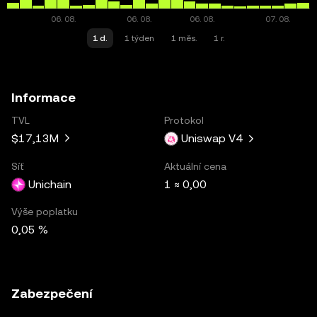
1 d.
1 týden
1 měs.
1 r.
Informace
TVL
Protokol
$17,13M
Uniswap V4
Síť
Aktuální cena
Unichain
1 ≈ 0,00
Výše poplatku
0,05 %
Zabezpečení