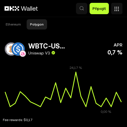
Přeskočit na hlavní obsah
Připojit
Ethereum
Polygon
WBTC-USDC.e
APR
0,7 %
Uniswap V3
Fee rewards:
$0,17