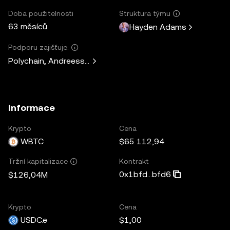
Doba použitelnosti
Struktura týmu
63 měsíců
Hayden Adams
Podporu zajišťuje:
Polychain, Andreessen Horowitz, Paradigm, Variant Fund, 
Informace
Krypto
Cena
WBTC
$65 112,94
Kontrakt
Tržní kapitalizace
0x1bfd...bfd6
$126,04M
Krypto
Cena
USDC.e
$1,00