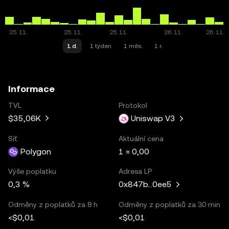
1 d.
1 týden
1 měs.
1 r.
Informace
TVL
Protokol
$35,06K
Uniswap V3
Síť
Aktuální cena
Polygon
1 ≈ 0,00
Výše poplatku
Adresa LP
0,3 %
0x847b...0ee5
Odměny z poplatků za 8 h
Odměny z poplatků za 30 min
<$0,01
<$0,01