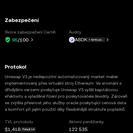
Zabezpečení
Skóre zabezpečení CertiK
Audity
ABDK
95
/100
+ tento počet dalších: 1
Protokol
Uniswap V3 je nedepozitní automatizovaný market maker
implementovaný přes virtuální stroj Ethereum. Ve srovnání s
dřívějšími verzemi poskytuje Uniswap V3 vyšší kapitálovou
efektivitu a vyladěné řízení pro poskytovatele likvidity. Zároveň
se zvýšila přesnost jeho služby oracle poskytující cenová data
a komfort při jejím použití díky flexibilnější struktuře poplatků.
TVL protokolu
Aktivní peněženky
$1,41B
122 535
Pořadí 14