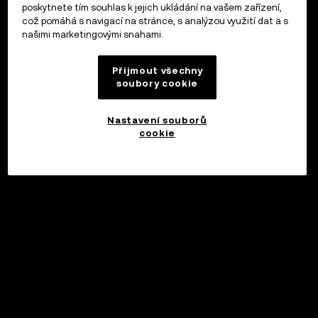
poskytnete tím souhlas k jejich ukládání na vašem zařízení,
což pomáhá s navigací na stránce, s analýzou využití dat a s
našimi marketingovými snahami.
Přijmout všechny
soubory cookie
Nastavení souborů
cookie
©2017 - 2026 WEB3.OKX.COM
Čeština/USD