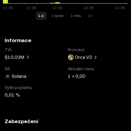
1 d.
1 týden
1 měs.
1 r.
Informace
TVL
Protokol
$10,03M
Orca V3
Síť
Aktuální cena
Solana
1 ≈ 0,00
Výše poplatku
0,01 %
Zabezpečení