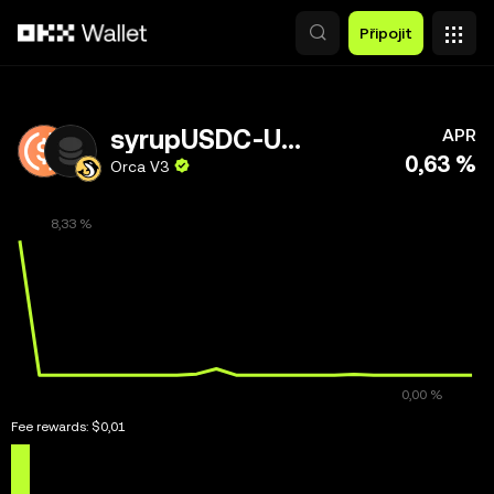
Přeskočit na hlavní obsah
Připojit
syrupUSDC-USDC
APR
0,63 %
Orca V3
Fee rewards:
$0,01