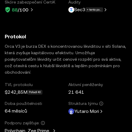
Skóre zabezpečení CertiK
Audity
Sec3
88
/100
+ tento počet dalších: 1
Protokol
Orca V3 je burza DEX s koncentrovanou likviditou v síti Solana,
která zvyšuje kapitálovou efektivitu. Umožňuje
poskytovatelům likvidity určit cenové rozpětí pro svá aktiva,
což otevírá cestu k hlubší likviditě a lepším podmínkám pro
obchodování.
TVL protokolu
Aktivní peněženky
$242,85M
21 641
Pořadí 40
Doba použitelnosti
Struktura týmu
64 měsíců
Yutaro Mori
Podporu zajišťuje:
Polychain, Zee Prime Capital, Solana Ventures, Placeholder