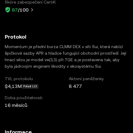
Skóre zabezpečení CertiK
87
/100
Protokol
Momentum je přední burza CLMM DEX v síti Sui, která nabízí
špičkové sazby APR a hladce fungující obchodní prostředí. Její
hnací silou je model ve(3,3) při TGE a je postavena tak, aby
byla jádrovým enginem likvidity v ekosystému Sui.
TVL protokolu
Aktivní peněženky
$4,13M
8 477
Pořadí 113
Doba použitelnosti
16 měsíců
Informace