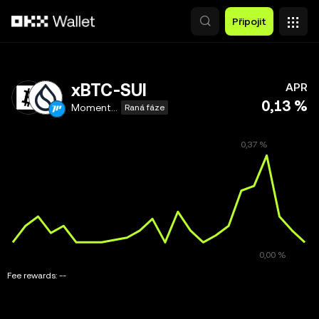
Přeskočit na hlavní obsah
Připojit
xBTC-SUI
APR
0,13 %
Momentum
Raná fáze
Fee rewards:
--