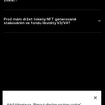
získat?
Proč mám držet tokeny NFT generované
stakováním ve fondu likvidity V3/V4?
Když kliknete na „Přijmout všechny soubory cookie“,