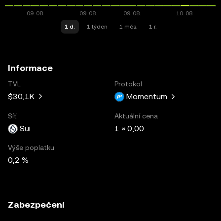
1 d.
1 týden
1 měs.
1 r.
Informace
TVL
Protokol
$30,1K
Momentum
Síť
Aktuální cena
Sui
1 ≈ 0,00
Výše poplatku
0,2 %
Zabezpečení