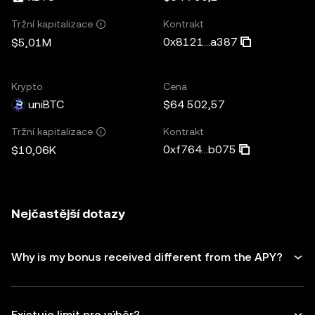
Kontrakt
Tržní kapitalizace
0x8121...a387
$5,01M
Krypto
Cena
uniBTC
$64 502,57
Kontrakt
Tržní kapitalizace
0xf764...b075
$10,06K
Nejčastější dotazy
Why is my bonus received different from the APY?
Existuje limit pro výběr?