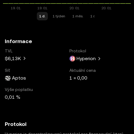
1 d.
1 týden
1 měs.
1 r.
Informace
TVL
Protokol
$6,13K
Hyperion
Síť
Aktuální cena
Aptos
1 ≈ 0,00
Výše poplatku
0,01 %
Protokol
Hyperion je decentralizovaný protokol pro financování, který