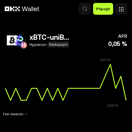
Přeskočit na hlavní obsah
Připojit
xBTC-uniBTC
APR
0,05 %
Hyperion
Nastupující
Fee rewards:
--