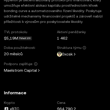
umožňuje efektivní alokaci kapitálu prostřednictvím křivek
bonding curve a automatizovaného řízení likvidity. Poskytuje
udržitelné mechanismy financování projektů a zároveň nabízí
příležitosti k výnosům pro poskytovatele likvidity.
TVL protokolu
Aktivní peněženky
$5,19M
1 462
Pořadí 109
Doba použitelnosti
Struktura týmu
20 měsíců
0xcsk
Podporu zajišťuje:
Maelstrom Capital
Informace
Krypto
Cena
xBTC
$64 790,2