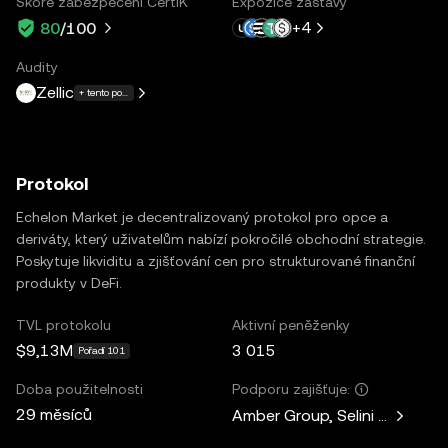
Skóre zabezpečení CertiK
Expozice zástavy
+
4
80
/100
Audity
Zellic
+ tento počet dalších: 3
Protokol
Echelon Market je decentralizovaný protokol pro opce a
deriváty, který uživatelům nabízí pokročilé obchodní strategie.
Poskytuje likviditu a zjišťování cen pro strukturované finanční
produkty v DeFi.
TVL protokolu
Aktivní peněženky
$9,13M
3 015
Pořadí 101
Doba použitelnosti
Podporu zajišťuje:
29 měsíců
Amber Group, Selini Capital, 