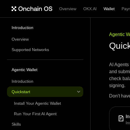
Overview
OKX.AI
Wallet
Pay
Introduction
Agentic W
Overview
Quick
Supported Networks
AI Agents 
Agentic Wallet
and submit
check bala
Introduction
signing.
Quickstart
Don't have
Install Your Agentic Wallet
Run Your First AI Agent
In
In
Skills