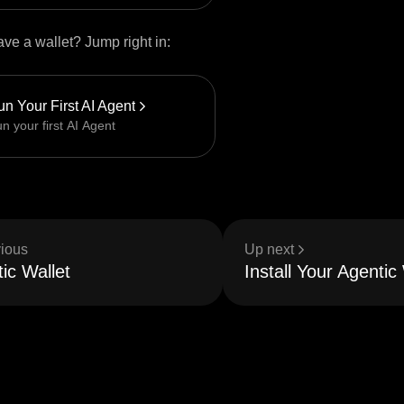
ve a wallet? Jump right in:
n Your First AI Agent
n your first AI Agent
ious
Up next
ic Wallet
Install Your Agentic