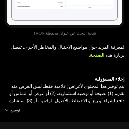
نتيجة البحث عن عنوان محفظة TRON
لمعرفة المزيد حول مواضيع الاحتيال والمخاطر الأخرى، تفضل
بزيارة هذه
الصفحة
.
إخلاء المسؤولية
يتم توفير هذا المحتوى لأغراض إعلامية فقط. ليس الغرض منه
تقديم (1) نصيحة أو توصية استثمارية، (2) أو عرض أو التماس أو
دافع لشراء أو بيع أو الاحتفاظ بالأصول الرقمية، أو (3) استشارة
مالية أو محاسبية أو قانونية أو ضريبية. تخضع الأصول الرقمية، بما
توسيع
فيها العملات المستقرة، ورموز NFT، لسوق متقلب وتنطوي على
درجة عالية من المخاطرة، ويمكن أن تشهد تقلّبًا كبيرًا في قيمتها