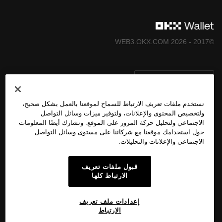
صعودًا وهبوطًا. يرجى استشارة اختصاصي الشؤون قانونية/
الضرائب/الاستثمار لديك بخصوص ما إذا كان التداول أو الاحتفاظ
بالأصول الرقمية مناسبًا لك أم لا. محفظة OKX Web3 هي مجرد
خدمة برمجية لمحفظة الحفظ الذاتي تسمح لك باكتشاف منصات
©2017 - 2026 WEB3.OKX.COM
الطرف الثالث والتفاعل معها، وليس لها أي سيطرة على خدمات
منصات الطرف الثالث ولا تتحمل المسؤولية عنها. لا تُقدّم جميع
منتجاتنا في كل المناطق. تجدر الإشارة إلى أنَّ محفظة OKX
العربية/USD
Web3 والخدمات المُلحقة بها لا تُقدَّم من منصَّة OKX للتداوُل
وتخضع لشروط خدمة نظام OKX Web3 المُتكامِل
نستخدم ملفات تعريف الارتباط للسماح لموقعنا بالعمل بشكل صحيح،
https://web3.okx.com/help/okx-web3-ecosystem-terms-of-
(
ولتخصيص المحتوى والإعلانات، ولتوفير ميزات وسائل التواصل
الاجتماعي ولتحليل حركة المرور على الموقع. ونشارك أيضًا المعلومات
service
) "شروط خدمة نظام OKX Web3 المُتكامِل")
المزيد عن OKX Web3
حول استخدامك موقعنا مع شركائنا على مستوى وسائل التواصل
الاجتماعي والإعلانات والتحليلات.
المُنتَج
قبول ملفات تعريف
الارتباط كلها
الدعم
إعدادات ملف تعريف
الارتباط