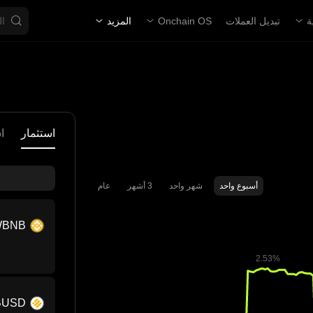
ة
تبديل العملات
Onchain OS
المزيد
استثمار
ا
أسبوع واحد
شهر واحد
3 أشهر
عام
WBNB
BUSD