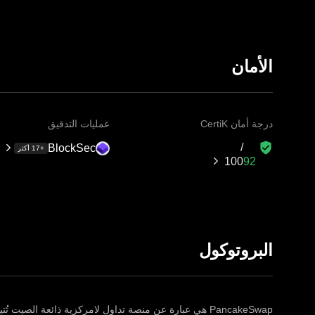
الأمان
درجة أمان CertiK
عمليات التدقيق
BlockSec
+17 أكثر
100‏
البروتوكول
PancakeSwap هي عبارة عن منصة تداول لامركزية ذائعة الصيت