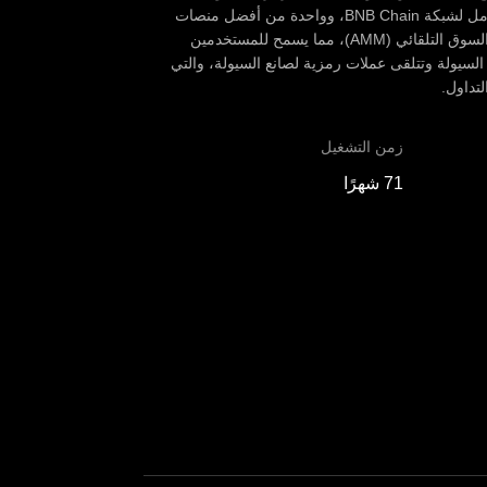
اللامركزي ومبادلتها. وتُعد هذه المنصة أكبر منصة تداول للنظام المتكامل لشبكة BNB Chain، وواحدة من أفضل منصات
تداول DEX من حيث الحصة السوقية. وتستخدم المنصة نموذج صانع السوق التلقائي (AMM)، مما يسمح للمستخدمين
 السيولة وتتلقى عملات رمزية لصانع السيولة، والتي
تداول.
زمن التشغيل
71 شهرًا