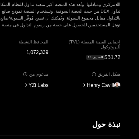
بالتداول مقابل مجموع السيولة. ويُمكنك أن تصبح مُوفِّر السيولة/صانع
تؤهل المستخدمين للحصول على حصة من رسوم التداول في منصة ال
إجمالي القيمة المقفلة (TVL)
المحافظ النشِطة
للبروتوكول
التصنيف ‏‎13‏
هيكل الفريق
مدعوم من
YZi Labs
Henry Cavill
نبذة حول