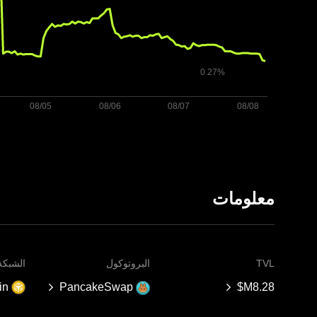
معلومات
TVL
البروتوكول
الشبكة
in
PancakeSwap