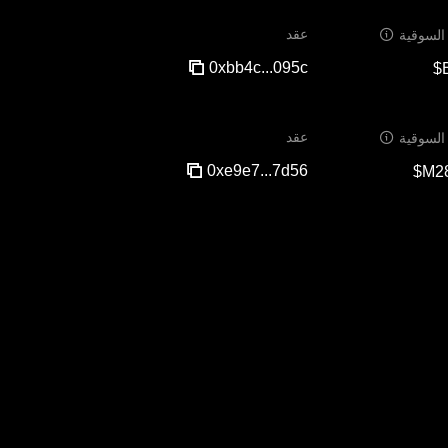
عقد
 السوقية
0xbb4c...095c
عقد
 السوقية
0xe9e7...7d56