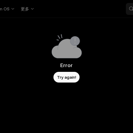
in OS
更多
Error
Try again!