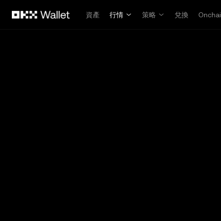
跳轉至主要內容
資產
行情
策略
兌換
Oncha