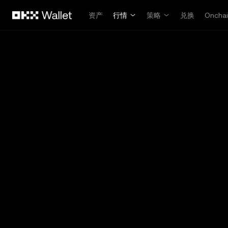
跳转至主要内容
资产
行情
策略
兑换
Oncha