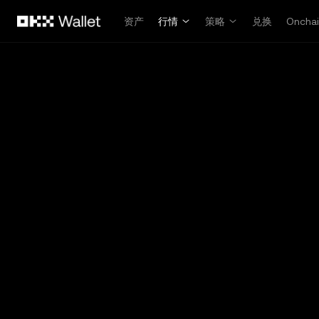
跳转至主要内容
资产
行情
策略
兑换
Oncha