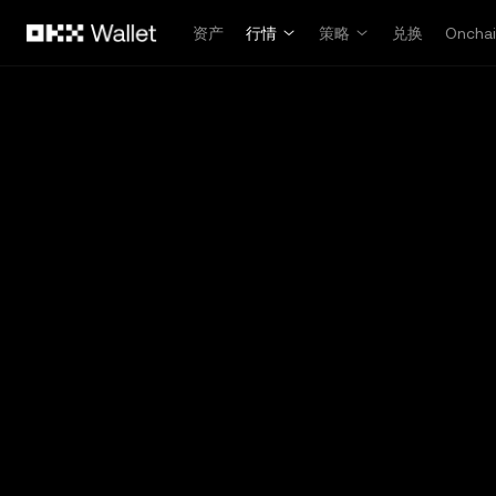
跳转至主要内容
资产
行情
策略
兑换
Oncha