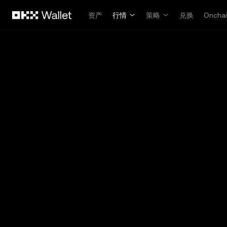
跳转至主要内容
资产
行情
策略
兑换
Oncha