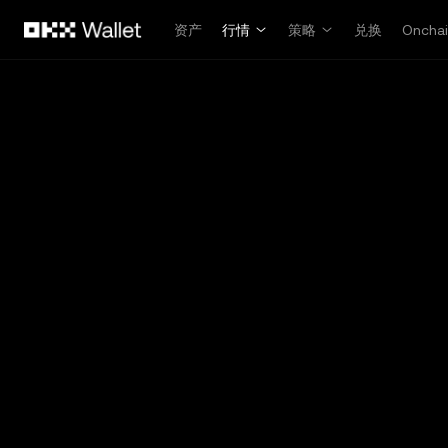
跳转至主要内容
资产
行情
策略
兑换
Oncha