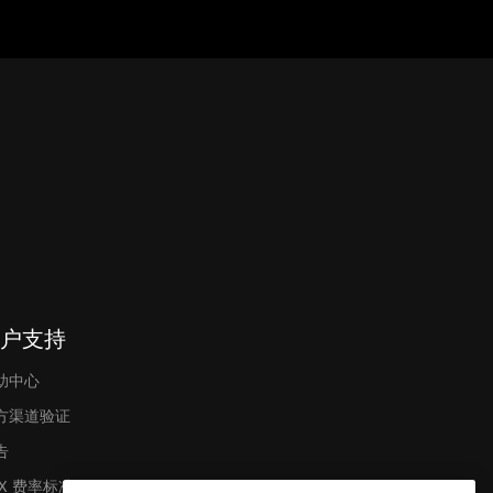
户支持
助中心
方渠道验证
告
EX 费率标准