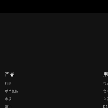
产品
用
行情
帮
币币兑换
官
市场
公
赚币
D