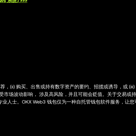
s 系统) >>>
，(ii) 购买、出售或持有数字资产的要约、招揽或诱导，或 (iii)
）受市场波动影响， 涉及高风险，并且可能会贬值。关于交易或
业人士。OKX Web3 钱包仅为一种自托管钱包软件服务，让
类第三方平台的服务，也不对其承担任何责任。并非所有产品均在所
所提供的，并受
OKX Web3 生态系统服务条款
的约束。