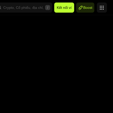
/
Kết nối ví
Boost