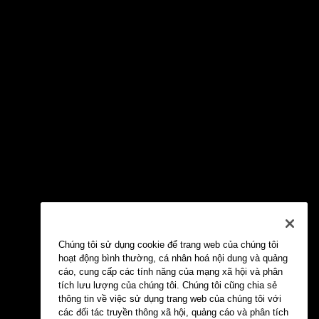
Chúng tôi sử dụng cookie để trang web của chúng tôi
hoạt động bình thường, cá nhân hoá nội dung và quảng
cáo, cung cấp các tính năng của mạng xã hội và phân
tích lưu lượng của chúng tôi. Chúng tôi cũng chia sẻ
thông tin về việc sử dụng trang web của chúng tôi với
các đối tác truyền thông xã hội, quảng cáo và phân tích