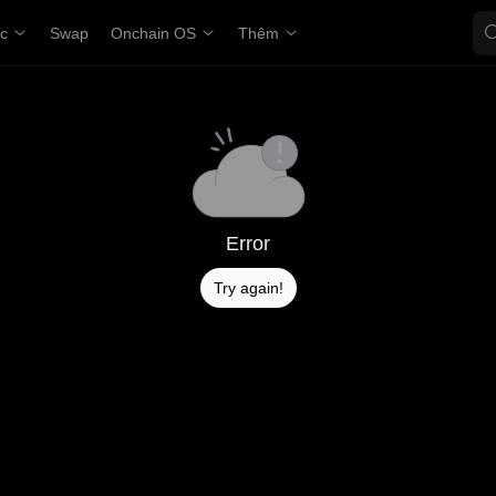
ợc
Swap
Onchain OS
Thêm
Error
Try again!