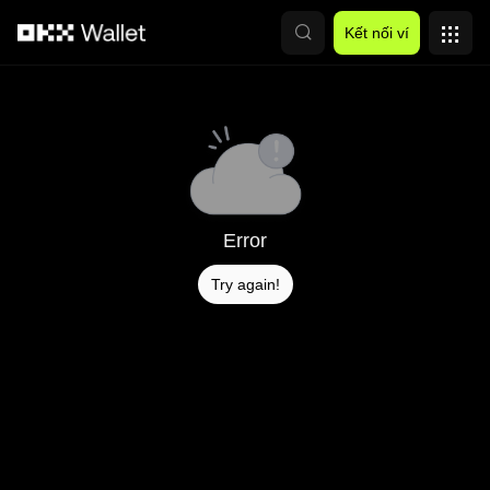
Chuyển đến nội dung chính
Kết nối ví
Error
Try again!