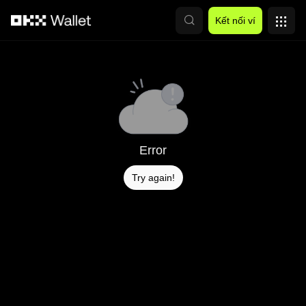
Chuyển đến nội dung chính
Kết nối ví
Error
Try again!