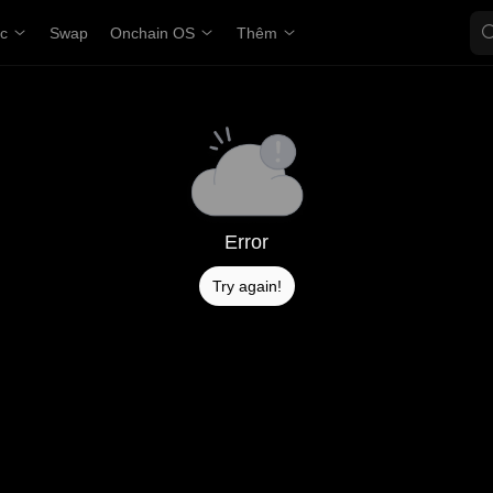
ợc
Swap
Onchain OS
Thêm
Error
Try again!