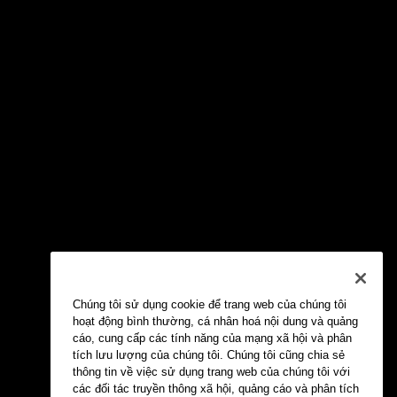
Chúng tôi sử dụng cookie để trang web của chúng tôi
hoạt động bình thường, cá nhân hoá nội dung và quảng
cáo, cung cấp các tính năng của mạng xã hội và phân
tích lưu lượng của chúng tôi. Chúng tôi cũng chia sẻ
thông tin về việc sử dụng trang web của chúng tôi với
các đối tác truyền thông xã hội, quảng cáo và phân tích