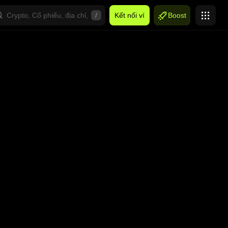
/
Kết nối ví
Boost