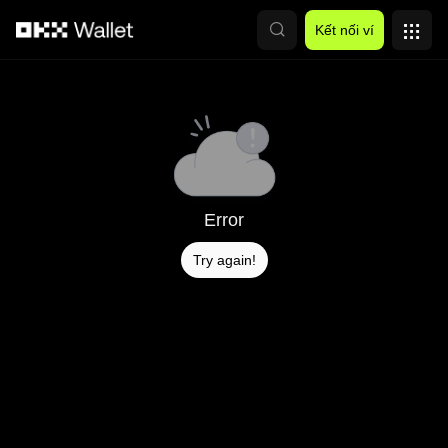
Chuyển đến nội dung chính
Kết nối ví
Error
Try again!