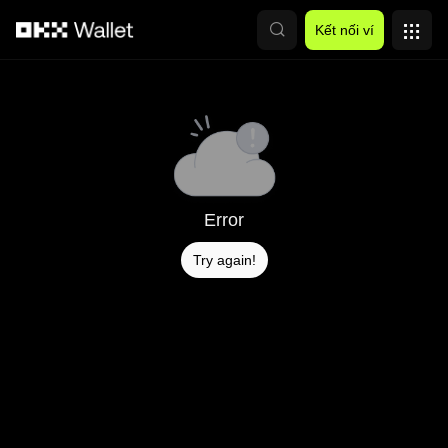
Chuyển đến nội dung chính
Kết nối ví
Error
Try again!